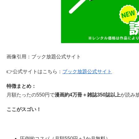
画像引用：ブック放題公式サイト
👉公式サイトはこちら：
ブック放題公式サイト
特徴まとめ：
月額たったの550円で
漫画約4万冊＋雑誌350誌以上
が読み
ここがスゴい！
圧倒的コスパ（月額550円＋1か月無料）