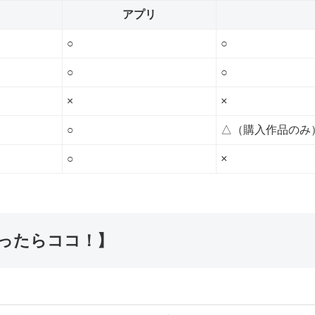
アプリ
○
○
○
○
×
×
○
△（購入作品のみ
○
×
迷ったらココ！】